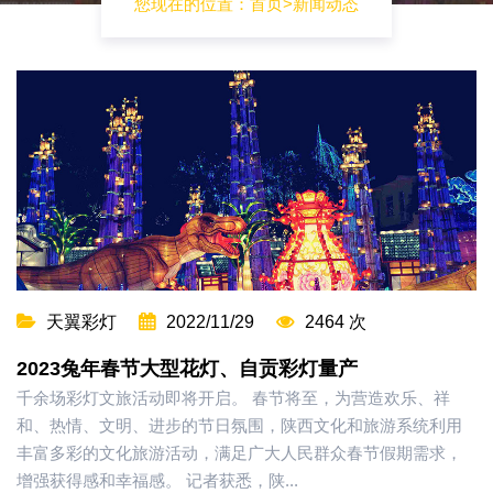
您现在的位置：
首页
>
新闻动态
天翼彩灯
2022/11/29
2464 次
2023兔年春节大型花灯、自贡彩灯量产
千余场彩灯文旅活动即将开启。 春节将至，为营造欢乐、祥
和、热情、文明、进步的节日氛围，陕西文化和旅游系统利用
丰富多彩的文化旅游活动，满足广大人民群众春节假期需求，
增强获得感和幸福感。 记者获悉，陕...