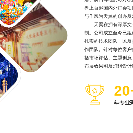
盘上百起国内外灯会项
与作风为天翼的创办及
天翼在拥有深厚文
制。公司成立至今已组
扎实的技术团队；以及
作团队。针对每位客户
括市场评估、主题创意
布展效果图及灯组设计
20
年专业