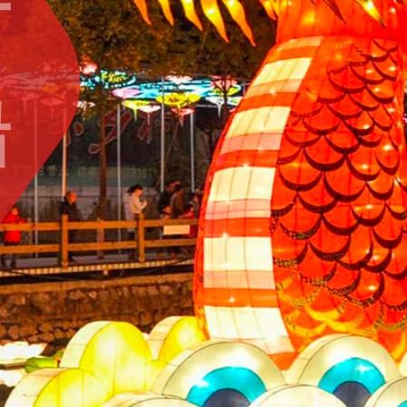
灯
灯
灯
船
船
船