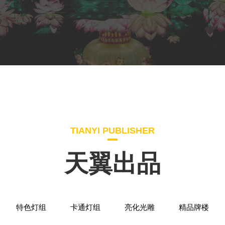
TIANYI PUBLISHER
天翼出品
特色灯组
卡通灯组
亮化光雕
精品牌楼