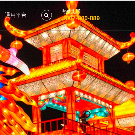
热线电话
通用平台
4007-800-889