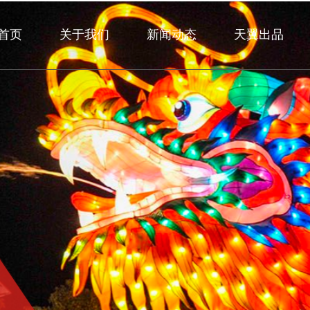
首页
关于我们
新闻动态
天翼出品