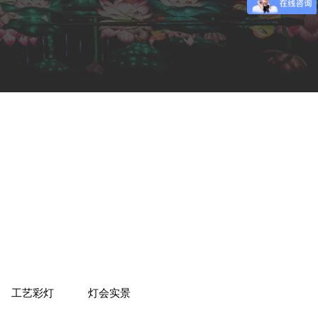
工艺彩灯
灯会实景