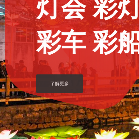
灯会 彩
灯会 彩
灯会 彩
彩车 彩
彩车 彩
彩车 彩
了解更多
了解更多
了解更多