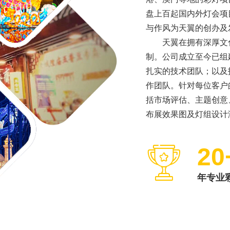
盘上百起国内外灯会项
与作风为天翼的创办及
天翼在拥有深厚文
制。公司成立至今已组
扎实的技术团队；以及
作团队。针对每位客户
括市场评估、主题创意
布展效果图及灯组设计
20
年专业