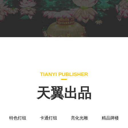
TIANYI PUBLISHER
天翼出品
特色灯组
卡通灯组
亮化光雕
精品牌楼