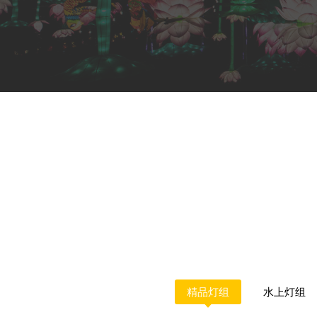
精品灯组
水上灯组