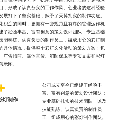
目，形成了认真务实的工作作风。创业者的这种经验
发展打下了坚实基础，赋予了天翼扎实的制作功底。
化积淀的同时，更拥有一套规范且有序的管理运作机
建了经验丰富、富有创意的策划设计团队；专业基础
技能熟练、认真负责的制作员工，组成用心的彩灯制
的具体情况，提供整个彩灯文化活动的策划方案：包
、广告招商、媒体宣传、消防保卫等专项文案和彩灯
演示图。
+
公司成立至今已组建了经验丰
富、富有创意的策划设计团队；
彩灯制作
专业基础扎实的技术团队；以及
技能熟练、认真负责的制作员
工，组成用心的彩灯制作团队。