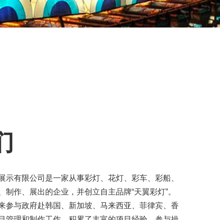
们
展示有限公司是一家从事彩灯、花灯、彩车、彩船、
、制作、展出的企业，并创立自主品牌“天翼彩灯”。
来参与政府赴韩国、新加坡、马来西亚、菲律宾、香
目管理和制作工作，积累了丰富的项目经验，参与操