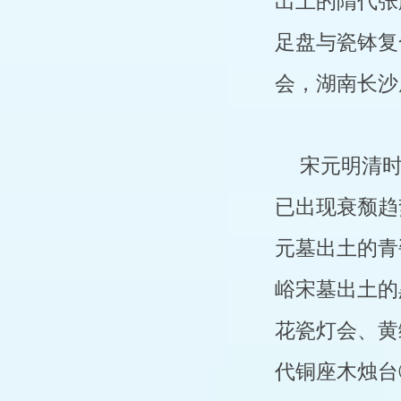
出土的隋代张
足盘与瓷钵复
会，湖南长沙
宋元明清
已出现衰颓趋
元墓出土的青
峪宋墓出土的
花瓷灯会、黄
代铜座木烛台