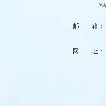
保质
邮 箱
网 址