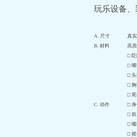
玩乐设备、
A. 尺寸
真实
B. 材料
高质
□ 
□ 
□ 
□ 
□ 
C. 动作
□ 
□ 
□ 
□ 