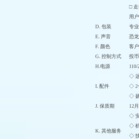
□ 
用户
D. 包装
专业
E. 声音
恐龙
F. 颜色
客户
G. 控制方式
投币
H.电源
110/
◇ 
I. 配件
◇ 
◇ 
J. 保质期
12月
◇ 
◇ 
K. 其他服务
◇ 