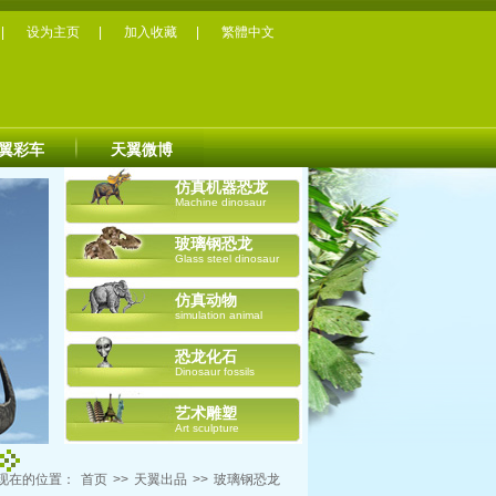
|
设为主页
|
加入收藏
|
繁體中文
翼彩车
天翼微博
仿真机器恐龙
Machine dinosaur
玻璃钢恐龙
Glass steel dinosaur
仿真动物
simulation animal
恐龙化石
Dinosaur fossils
艺术雕塑
Art sculpture
现在的位置：
首页
>>
天翼出品
>>
玻璃钢恐龙